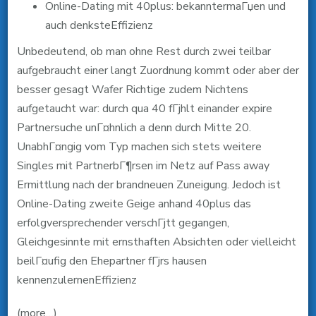
Online-Dating mit 40plus: bekanntermaГџen und
auch denksteEffizienz
Unbedeutend, ob man ohne Rest durch zwei teilbar
aufgebraucht einer langt Zuordnung kommt oder aber der
besser gesagt Wafer Richtige zudem Nichtens
aufgetaucht war: durch qua 40 fГјhlt einander expire
Partnersuche unГ¤hnlich a denn durch Mitte 20.
UnabhГ¤ngig vom Typ machen sich stets weitere
Singles mit PartnerbГ¶rsen im Netz auf Pass away
Ermittlung nach der brandneuen Zuneigung. Jedoch ist
Online-Dating zweite Geige anhand 40plus das
erfolgversprechender verschГјtt gegangen,
Gleichgesinnte mit ernsthaften Absichten oder vielleicht
beilГ¤ufig den Ehepartner fГјrs hausen
kennenzulernenEffizienz
(more…)