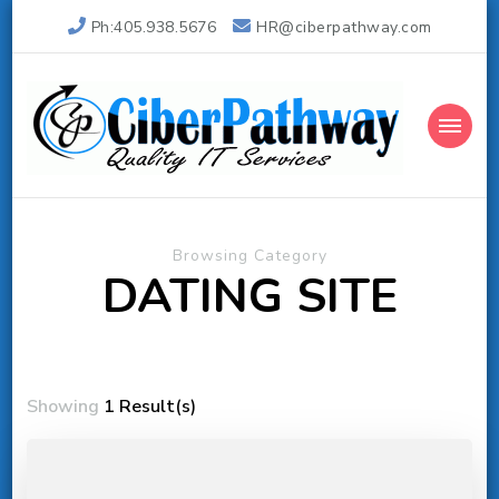
Ph:405.938.5676
HR@ciberpathway.com
Ciber Pathway Inc
Quality IT Consulting
Browsing Category
DATING SITE
Showing
1 Result(s)