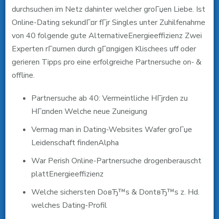
durchsuchen im Netz dahinter welcher groГџen Liebe. Ist
Online-Dating sekundГ¤r fГјr Singles unter Zuhilfenahme
von 40 folgende gute AlternativeEnergieeffizienz Zwei
Experten rГ¤umen durch gГ¤ngigen Klischees uff oder
gerieren Tipps pro eine erfolgreiche Partnersuche on- &
offline.
Partnersuche ab 40: Vermeintliche HГјrden zu
HГ¤nden Welche neue Zuneigung
Vermag man in Dating-Websites Wafer groГџe
Leidenschaft findenAlpha
War Perish Online-Partnersuche drogenberauscht
plattEnergieeffizienz
Welche sichersten DoвЂ™s & DontвЂ™s z. Hd.
welches Dating-Profil